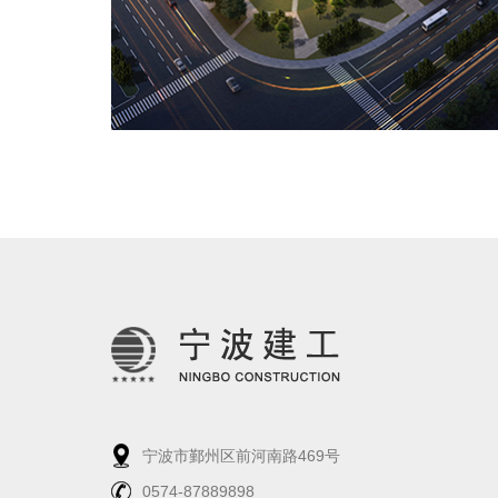
宁波市鄞州区前河南路469号
0574-87889898