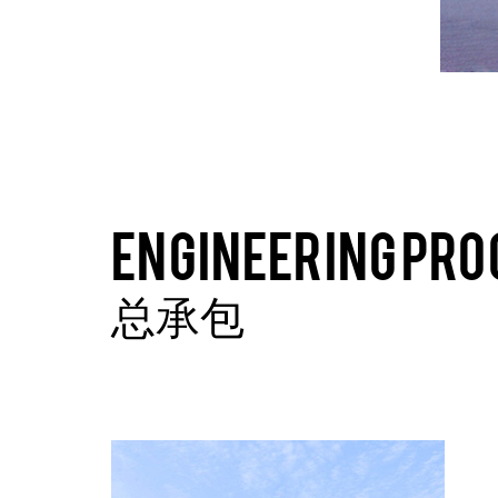
ENGINEERING PR
总承包