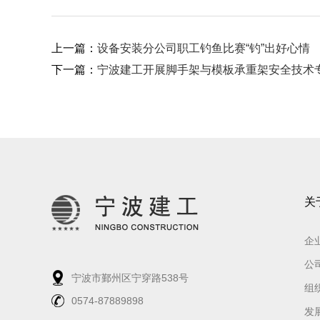
上一篇：
设备安装分公司职工钓鱼比赛“钓”出好心情
下一篇：
宁波建工开展脚手架与模板承重架安全技术
关
企
公
宁波市鄞州区宁穿路538号
组
0574-87889898
发